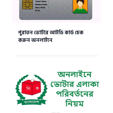
পুরাতন ভোটার আইডি কার্ড চেক
করুন অনলাইনে