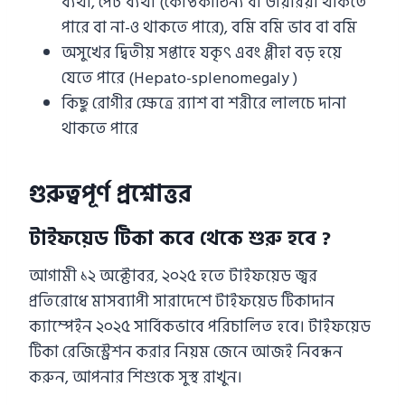
ব্যথা, পেট ব্যথা (কোষ্ঠকাঠিন্য বা ডায়রিয়া থাকতে
পারে বা না-ও থাকতে পারে), বমি বমি ভাব বা বমি
অসুখের দ্বিতীয় সপ্তাহে যকৃৎ এবং প্লীহা বড় হয়ে
যেতে পারে (Hepato-splenomegaly )
কিছু রোগীর ক্ষেত্রে র‍্যাশ বা শরীরে লালচে দানা
থাকতে পারে
গুরুত্বপূর্ণ প্রশ্নোত্তর
টাইফয়েড টিকা কবে থেকে শুরু হবে ?
আগামী ১২ অক্টোবর, ২০২৫ হতে টাইফয়েড জ্বর
প্রতিরোধে মাসব্যাপী সারাদেশে টাইফয়েড টিকাদান
ক্যাম্পেইন ২০২৫ সার্বিকভাবে পরিচালিত হবে। টাইফয়েড
টিকা রেজিস্ট্রেশন করার নিয়ম জেনে আজই নিবন্ধন
করুন, আপনার শিশুকে সুস্থ রাখুন।