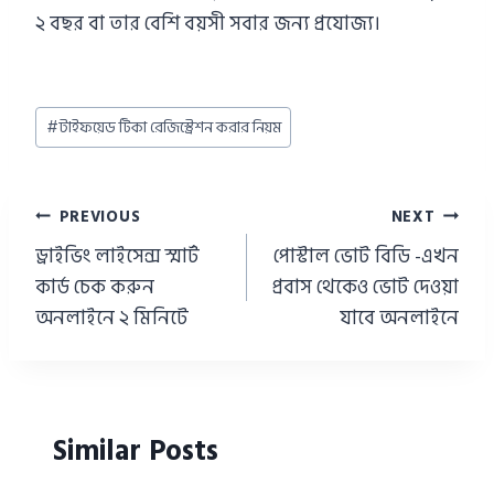
২ বছর বা তার বেশি বয়সী সবার জন্য প্রযোজ্য।
Post
#
টাইফয়েড টিকা রেজিস্ট্রেশন করার নিয়ম
Tags:
Post
PREVIOUS
NEXT
navigation
ড্রাইভিং লাইসেন্স স্মার্ট
পোস্টাল ভোট বিডি -এখন
কার্ড চেক করুন
প্রবাস থেকেও ভোট দেওয়া
অনলাইনে ২ মিনিটে
যাবে অনলাইনে
Similar Posts