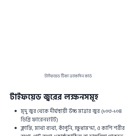
টাইফয়েড টিকা ভ্যাকসিন কার্ড
টাইফয়েড জ্বরের লক্ষনসমূহ
মৃদু জ্বর থেকে দীর্ঘস্থায়ী উচ্চ মাত্রার জ্বর (১০৩-১০৪
ডিগ্রি ফারেনহাইট)
ক্লান্তি, মাথা ব্যথা, কাঁপুনি, ক্ষুধামন্দা, ও কাশি শরীর